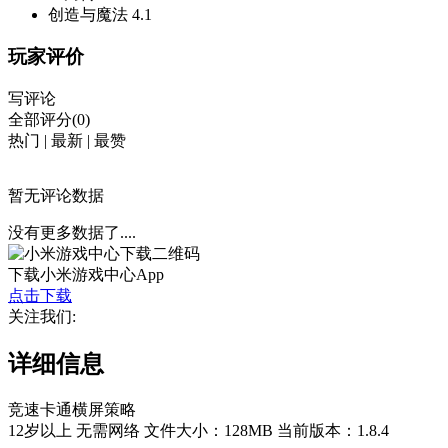
创造与魔法
4.1
玩家评价
写评论
全部评分(0)
热门
|
最新
|
最赞
暂无评论数据
没有更多数据了....
下载小米游戏中心App
点击下载
关注我们:
详细信息
竞速
卡通
横屏
策略
12岁以上
无需网络
文件大小：128MB
当前版本：1.8.4