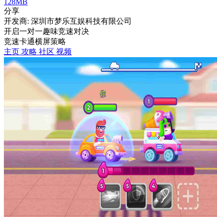
128MB
分享
开发商: 深圳市梦乐互娱科技有限公司
开启一对一趣味竞速对决
竞速
卡通
横屏
策略
主页
攻略
社区
视频