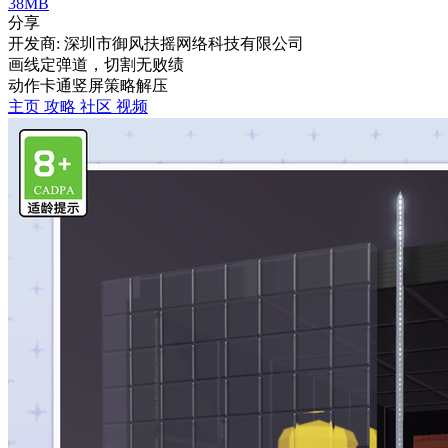
38MB
分享
开发商: 深圳市御风扶摇网络科技有限公司
画线定弹道，切割无败绩
动作
卡通
竖屏
策略
解压
主页
攻略
社区
视频