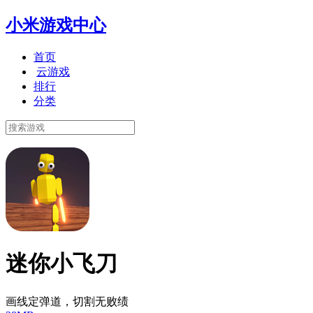
小米游戏中心
首页
云游戏
排行
分类
迷你小飞刀
画线定弹道，切割无败绩