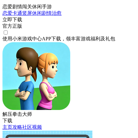
恋爱剧情闯关休闲手游
恋爱
卡通
竖屏
休闲
剧情
治愈
立即下载
官方正版
使用小米游戏中心APP
下载
，领丰富游戏
福利
及
礼包
解压拳击大师
下载
主页
攻略
社区
视频