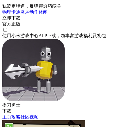
轨迹定弹道，反弹穿透巧闯关
物理
卡通
竖屏
动作
休闲
立即下载
官方正版
使用小米游戏中心APP
下载
，领丰富游戏
福利
及
礼包
提刀勇士
下载
主页
攻略
社区
视频