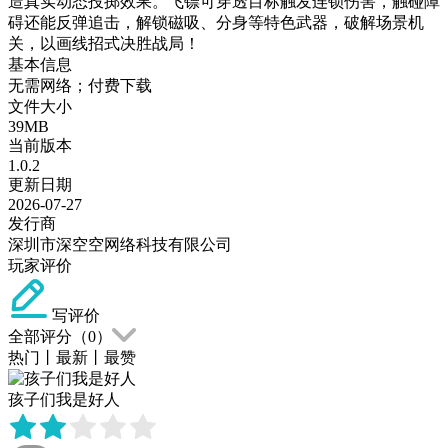
造真实动态投掷效果。飞镖可穿透目标触发连锁伤害，触碰障
碍还能反弹追击，解锁磁吸、分身等特色武器，破解场景机
关，以画线招式决胜战局！
基本信息
无需网络；付费下载
文件大小
39MB
当前版本
1.0.2
更新日期
2026-07-27
发行商
深圳市深空空网络科技有限公司
玩家评价
写评价
全部评分（
0
）
热门
丨
最新
丨
最赞
孩子们我是好人