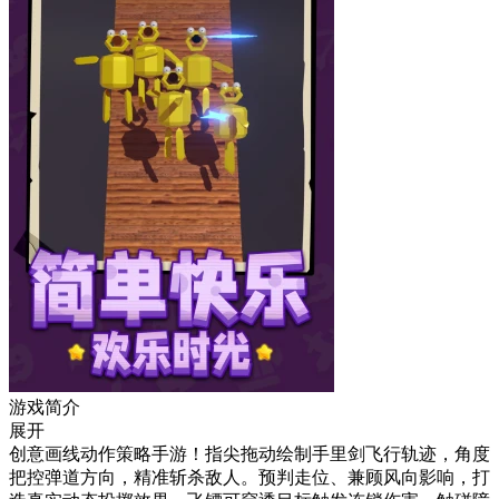
游戏简介
展开
创意画线动作策略手游！指尖拖动绘制手里剑飞行轨迹，角度
把控弹道方向，精准斩杀敌人。预判走位、兼顾风向影响，打