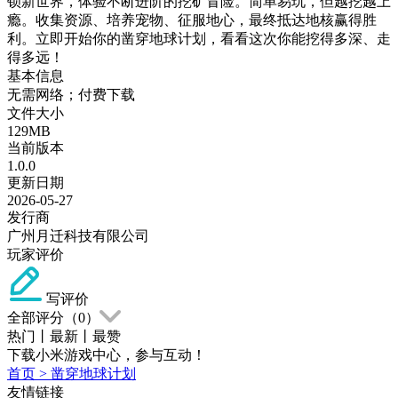
锁新世界，体验不断进阶的挖矿冒险。简单易玩，但越挖越上
瘾。收集资源、培养宠物、征服地心，最终抵达地核赢得胜
利。立即开始你的凿穿地球计划，看看这次你能挖得多深、走
得多远！
基本信息
无需网络；付费下载
文件大小
129MB
当前版本
1.0.0
更新日期
2026-05-27
发行商
广州月迁科技有限公司
玩家评价
写评价
全部评分（
0
）
热门
丨
最新
丨
最赞
下载小米游戏中心，参与互动！
首页
>
凿穿地球计划
友情链接