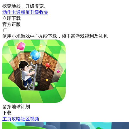
挖穿地核，升级养宠。
动作
卡通
横屏
升级
收集
立即下载
官方正版
使用小米游戏中心APP
下载
，领丰富游戏
福利
及
礼包
凿穿地球计划
下载
主页
攻略
社区
视频