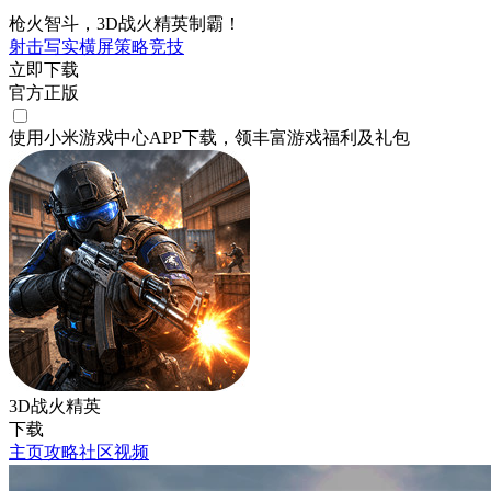
枪火智斗，3D战火精英制霸！
射击
写实
横屏
策略
竞技
立即下载
官方正版
使用小米游戏中心APP
下载
，领丰富游戏
福利
及
礼包
3D战火精英
下载
主页
攻略
社区
视频