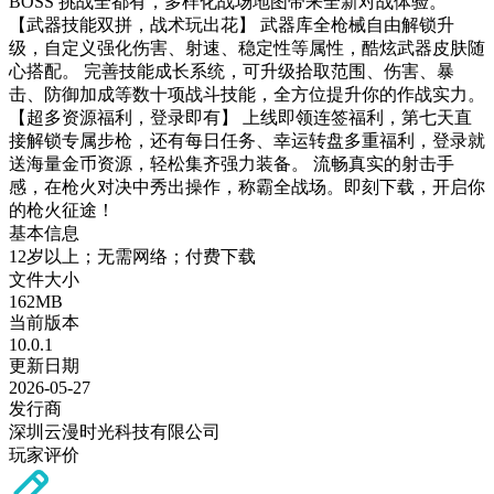
BOSS 挑战全都有，多样化战场地图带来全新对战体验。
【武器技能双拼，战术玩出花】 武器库全枪械自由解锁升
级，自定义强化伤害、射速、稳定性等属性，酷炫武器皮肤随
心搭配。 完善技能成长系统，可升级拾取范围、伤害、暴
击、防御加成等数十项战斗技能，全方位提升你的作战实力。
【超多资源福利，登录即有】 上线即领连签福利，第七天直
接解锁专属步枪，还有每日任务、幸运转盘多重福利，登录就
送海量金币资源，轻松集齐强力装备。 流畅真实的射击手
感，在枪火对决中秀出操作，称霸全战场。即刻下载，开启你
的枪火征途！
基本信息
12岁以上；无需网络；付费下载
文件大小
162MB
当前版本
10.0.1
更新日期
2026-05-27
发行商
深圳云漫时光科技有限公司
玩家评价