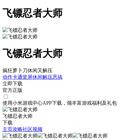
飞镖忍者大师
飞镖忍者大师
疯狂萝卜刀休闲又解压
动作
卡通
竖屏
休闲
解压
恶搞
立即下载
官方正版
使用小米游戏中心APP
下载
，领丰富游戏
福利
及
礼包
飞镖忍者大师
下载
主页
攻略
社区
视频