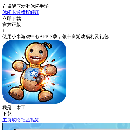
布偶解压发泄休闲手游
休闲
卡通
横屏
解压
立即下载
官方正版
使用小米游戏中心APP
下载
，领丰富游戏
福利
及
礼包
我是土木工
下载
主页
攻略
社区
视频