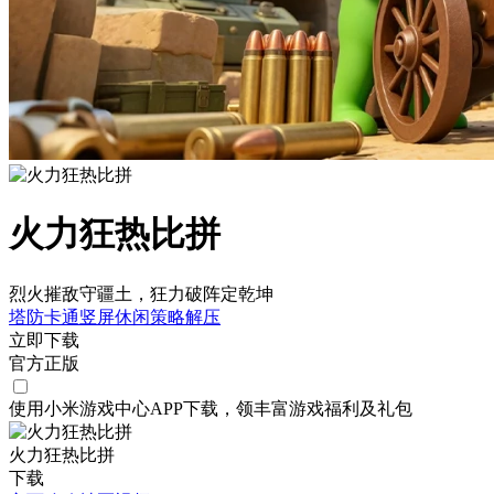
火力狂热比拼
烈火摧敌守疆土，狂力破阵定乾坤
塔防
卡通
竖屏
休闲
策略
解压
立即下载
官方正版
使用小米游戏中心APP
下载
，领丰富游戏
福利
及
礼包
火力狂热比拼
下载