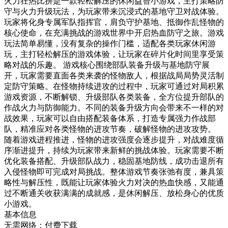
火力狂热比拼是一款轻松解压的休闲益智小游戏，主打策略防
守与火力升级玩法，为玩家带来沉浸式的基地守卫对战体验。
玩家将化身专属军队指挥官，肩负守护基地、抵御作乱怪物的
核心使命，在充满挑战的游戏世界中开启热血防守之旅。游戏
玩法简单易懂，没有复杂的操作门槛，适配各类玩家休闲游
玩，主打轻松解压的游戏体验，让玩家在碎片化时间里享受策
略对战的乐趣。 游戏核心围绕部队装备升级与基地防守展
开，玩家需要直面各类来袭的怪物敌人，根据战局局势灵活制
定防守策略。在怪物持续进攻的过程中，玩家可通过对局积累
游戏资源，不断解锁、升级部队各类装备，全方位提升部队的
作战火力与防御能力。不同的装备升级方向会带来不一样的对
战效果，玩家可以自由搭配装备体系，打造专属强力作战部
队，精准应对各类怪物的进攻节奏，破解怪物的进攻攻势。
随着游戏进程推进，怪物的进攻强度会逐步提升，对战难度循
序渐进提升，持续为玩家带来新鲜的挑战体验。玩家需要不断
优化装备搭配、升级部队战力，稳固基地防线，成功击退所有
入侵怪物即可完成对局挑战。整体游戏节奏张弛有度，兼具策
略性与解压性，既能让玩家体验火力对决的热血快感，又能通
过不断通关收获满满的成就感，是休闲解压、放松身心的优质
小游戏。
基本信息
无需网络；付费下载