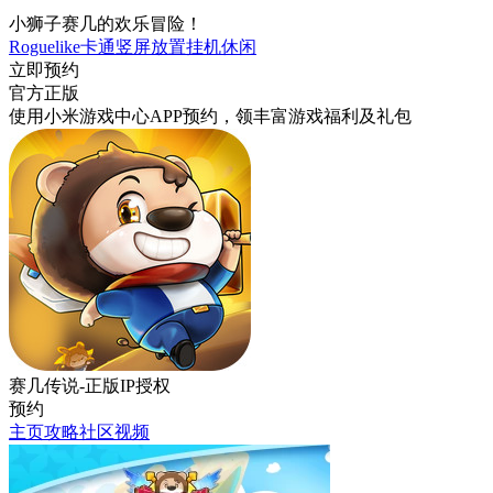
小狮子赛几的欢乐冒险！
Roguelike
卡通
竖屏
放置挂机
休闲
立即预约
官方正版
使用小米游戏中心APP
预约
，领丰富游戏
福利
及
礼包
赛几传说-正版IP授权
预约
主页
攻略
社区
视频