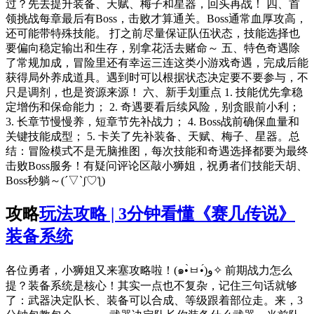
过？先去提升装备、天赋、梅子和星器，回头再战！ 四、首
领挑战每章最后有Boss，击败才算通关。Boss通常血厚攻高，
还可能带特殊技能。 打之前尽量保证队伍状态，技能选择也
要偏向稳定输出和生存，别拿花活去赌命～ 五、特色奇遇除
了常规加成，冒险里还有幸运三连这类小游戏奇遇，完成后能
获得局外养成道具。遇到时可以根据状态决定要不要参与，不
只是调剂，也是资源来源！ 六、新手划重点 1. 技能优先拿稳
定增伤和保命能力； 2. 奇遇要看后续风险，别贪眼前小利；
3. 长章节慢慢养，短章节先补战力； 4. Boss战前确保血量和
关键技能成型； 5. 卡关了先补装备、天赋、梅子、星器。总
结：冒险模式不是无脑推图，每次技能和奇遇选择都要为最终
击败Boss服务！有疑问评论区敲小狮姐，祝勇者们技能天胡、
Boss秒躺～(´▽`ʃ♡ƪ)
攻略
玩法攻略 | 3分钟看懂《赛几传说》
装备系统
各位勇者，小狮姐又来塞攻略啦！(๑•̀ㅂ•́)و✧ 前期战力怎么
提？装备系统是核心！其实一点也不复杂，记住三句话就够
了：武器决定队长、装备可以合成、等级跟着部位走。来，3