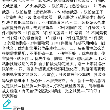
分钟包教包会～ 一、武器决定队长你装备什么武器，当前队
长就是谁： · 🗡️ 剑类武器 → 队长赛几（近战输出）· 🏹 弓类
武器 → 队长黎星（远程射手）· 🔨 锤类武器 → 队长猪王子
（防御坦克）· 📖 魔法书武器 → 队长胖达（范围法术）想换
打法？换把武器就行，不用重新养角色～ 二、装备怎么合成
品质提升靠合成，规则很简单： · 3件相同白装 = 1件绿装 · 3
件相同绿装 = 1件蓝装 · 3件相同蓝装 = 1件紫装 · 2件不同紫装
= 1件[ 紫+1]的紫色装备 · 1件[紫+1] + 2件任意紫装 = 1件[紫
+2]的紫色装备 · 3件相同[紫+2] = 1件橙装 前期不用纠结，能
合就合，优先把常用部位品质拉上去。 三、装备属性怎么选
根据需求搭配，不用死磕一套： · 伤害不够 → 优先攻击、伤
害提升 · 站不住 → 优先生命、防御、护盾 · 想玩流派 → 找和
武器技能联动的装备 新手阶段先稳定通关，别一上来就追极
限输出～ 四、装备升级要点升级消耗强化石，到瓶颈需要装
备图纸突破才能继续。 ⚠️ 重点：升级是按部位算的，换装备
等级自动继承！ 放心升，不浪费材料。五、新手一句话总结
先定队长→拉品质→升等级→打不过就检查装备。简单粗暴，
战力稳涨！有问题评论区敲小狮姐，光之城见～(´▽`ʃ♡ƪ)
玩家评价
写评价