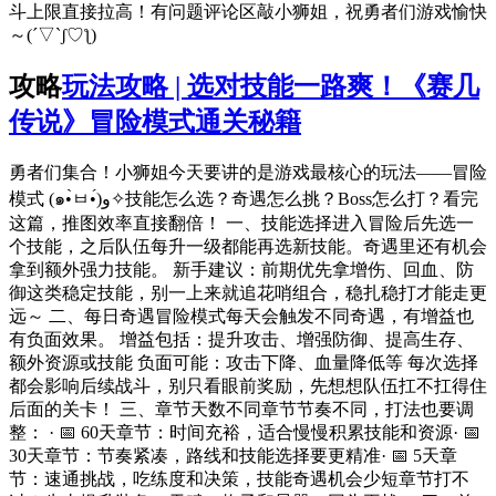
斗上限直接拉高！有问题评论区敲小狮姐，祝勇者们游戏愉快
～(´▽`ʃ♡ƪ)
攻略
玩法攻略 | 选对技能一路爽！《赛几
传说》冒险模式通关秘籍
勇者们集合！小狮姐今天要讲的是游戏最核心的玩法——冒险
模式 (๑•̀ㅂ•́)و✧技能怎么选？奇遇怎么挑？Boss怎么打？看完
这篇，推图效率直接翻倍！ 一、技能选择进入冒险后先选一
个技能，之后队伍每升一级都能再选新技能。奇遇里还有机会
拿到额外强力技能。 新手建议：前期优先拿增伤、回血、防
御这类稳定技能，别一上来就追花哨组合，稳扎稳打才能走更
远～ 二、每日奇遇冒险模式每天会触发不同奇遇，有增益也
有负面效果。 增益包括：提升攻击、增强防御、提高生存、
额外资源或技能 负面可能：攻击下降、血量降低等 每次选择
都会影响后续战斗，别只看眼前奖励，先想想队伍扛不扛得住
后面的关卡！ 三、章节天数不同章节节奏不同，打法也要调
整： · 📅 60天章节：时间充裕，适合慢慢积累技能和资源· 📅
30天章节：节奏紧凑，路线和技能选择要更精准· 📅 5天章
节：速通挑战，吃练度和决策，技能奇遇机会少短章节打不