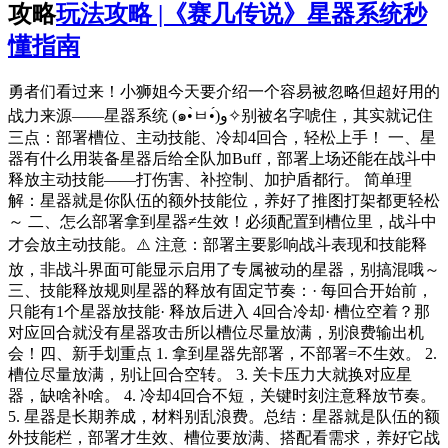
攻略
玩法攻略 |《赛几传说》星器系统秒
懂指南
勇者们看过来！小狮姐今天要介绍一个容易被忽略但超好用的
战力来源——星器系统 (๑•̀ㅂ•́)و✧别被名字唬住，其实就记住
三点：部署槽位、主动技能、冷却4回合，轻松上手！ 一、星
器有什么用装备星器后给全队加Buff，部署上场还能在战斗中
释放主动技能——打伤害、补控制、加护盾都行。 简单理
解：星器就是你队伍的额外技能位，养好了推图打架都更轻松
～ 二、怎么部署拿到星器≠生效！必须配置到槽位里，战斗中
才会放主动技能。⚠️ 注意：部署主要影响战斗表现和技能释
放，非战斗界面可能显示启用了专属被动的星器，别搞混哦～
三、技能释放规则星器的释放有固定节奏：· 每回合开始前，
只能有1个星器放技能· 释放后进入 4回合冷却· 槽位空着？那
对应回合就没有星器攻击所以槽位尽量放满，别浪费输出机
会！四、新手划重点 1. 拿到星器先部署，不部署=不生效。 2.
槽位尽量放满，别让回合空转。 3. 关卡压力大就换对应星
器，缺啥补啥。 4. 冷却4回合不短，关键时刻注意释放节奏。
5. 星器是长期养成，材料别乱浪费。总结：星器就是队伍的额
外技能栏，部署才生效、槽位要放满、搭配看需求，养好它战