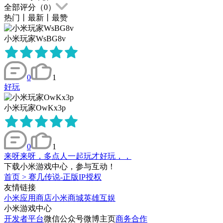
全部评分（
0
）
热门
丨
最新
丨
最赞
小米玩家WsBG8v
0
1
好玩
小米玩家OwKx3p
0
1
来呀来呀，多点人一起玩才好玩，，
下载小米游戏中心，参与互动！
首页
>
赛几传说-正版IP授权
友情链接
小米应用商店
小米商城
英雄互娱
小米游戏中心
开发者平台
微信公众号
微博主页
商务合作