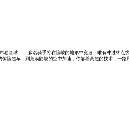
 正席卷全球 ——多名骑手将在险峻的地形中竞速，唯有冲过终点
惊险超车，到荒漠陡坡的空中加速，你靠着高超的技术，一路甩开