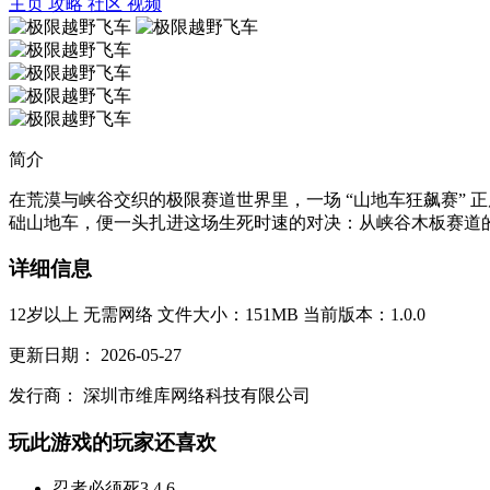
主页
攻略
社区
视频
简介
在荒漠与峡谷交织的极限赛道世界里，一场 “山地车狂飙赛”
础山地车，便一头扎进这场生死时速的对决：从峡谷木板赛道的
详细信息
12岁以上
无需网络
文件大小：151MB
当前版本：1.0.0
更新日期：
2026-05-27
发行商：
深圳市维库网络科技有限公司
玩此游戏的玩家还喜欢
忍者必须死3
4.6