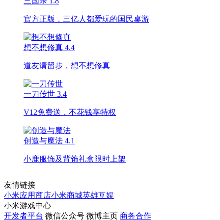
三国杀
1.8
官方正版，三亿人都爱玩的国民桌游
想不想修真
4.4
道友请留步，想不想修真
一刀传世
3.4
V12免费送，不花钱享特权
创造与魔法
4.1
小鹿服饰及背饰礼盒限时上架
友情链接
小米应用商店
小米商城
英雄互娱
小米游戏中心
开发者平台
微信公众号
微博主页
商务合作