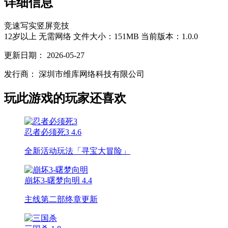
详细信息
竞速
写实
竖屏
竞技
12岁以上
无需网络
文件大小：151MB
当前版本：1.0.0
更新日期：
2026-05-27
发行商：
深圳市维库网络科技有限公司
玩此游戏的玩家还喜欢
忍者必须死3
4.6
全新活动玩法「寻宝大冒险」
崩坏3-曙梦向明
4.4
主线第二部终章更新