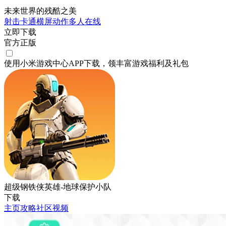
未来世界的残酷之美
射击
卡通
横屏
动作
多人在线
立即下载
官方正版
使用小米游戏中心APP
下载
，领丰富游戏
福利
及
礼包
超级钢铁侠英雄-地球保护小队
下载
主页
攻略
社区
视频