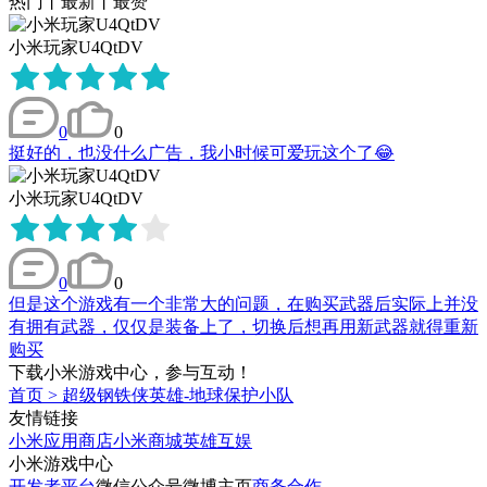
热门
丨
最新
丨
最赞
小米玩家U4QtDV
0
0
挺好的，也没什么广告，我小时候可爱玩这个了😂
小米玩家U4QtDV
0
0
但是这个游戏有一个非常大的问题，在购买武器后实际上并没
有拥有武器，仅仅是装备上了，切换后想再用新武器就得重新
购买
下载小米游戏中心，参与互动！
首页
>
超级钢铁侠英雄-地球保护小队
友情链接
小米应用商店
小米商城
英雄互娱
小米游戏中心
开发者平台
微信公众号
微博主页
商务合作