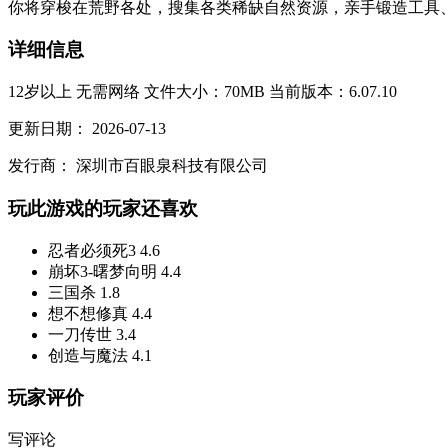
你将穿梭在荒野各处，搜集各类稀缺自然资源，亲手锻造工具、
详细信息
12岁以上
无需网络
文件大小：70MB
当前版本：6.07.10
更新日期：
2026-07-13
发行商：
深圳市百眼泉科技有限公司
玩此游戏的玩家还喜欢
忍者必须死3
4.6
崩坏3-曙梦向明
4.4
三国杀
1.8
想不想修真
4.4
一刀传世
3.4
创造与魔法
4.1
玩家评价
写评论