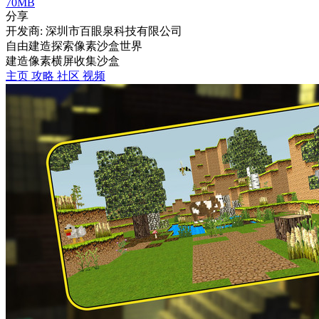
70MB
分享
开发商: 深圳市百眼泉科技有限公司
自由建造探索像素沙盒世界
建造
像素
横屏
收集
沙盒
主页
攻略
社区
视频