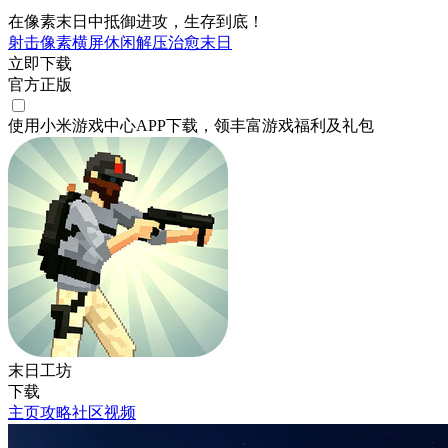
在像素末日中抵御进攻，生存到底！
射击
像素
横屏
休闲
解压
治愈
末日
立即下载
官方正版
使用小米游戏中心APP
下载
，领丰富游戏
福利
及
礼包
末日工坊
下载
主页
攻略
社区
视频