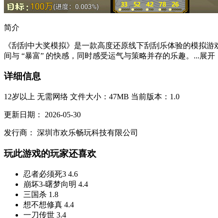
简介
《刮刮中大奖模拟》是一款高度还原线下刮刮乐体验的模拟游戏
间与 “暴富” 的快感，同时感受运气与策略并存的乐趣。...
展开
详细信息
12岁以上
无需网络
文件大小：47MB
当前版本：1.0
更新日期：
2026-05-30
发行商：
深圳市欢乐畅玩科技有限公司
玩此游戏的玩家还喜欢
忍者必须死3
4.6
崩坏3-曙梦向明
4.4
三国杀
1.8
想不想修真
4.4
一刀传世
3.4