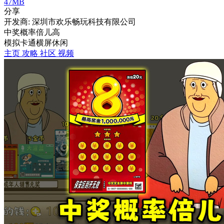
47MB
分享
开发商: 深圳市欢乐畅玩科技有限公司
中奖概率倍儿高
模拟
卡通
横屏
休闲
主页
攻略
社区
视频