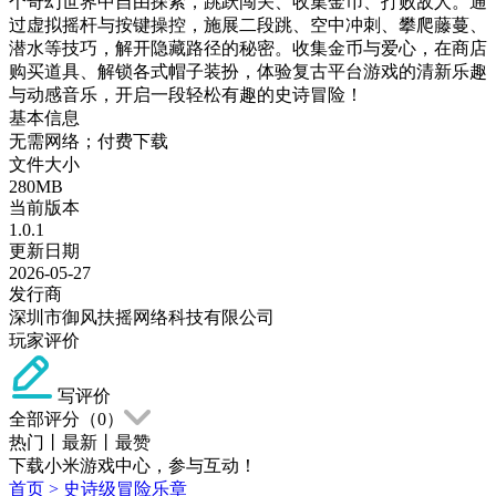
个奇幻世界中自由探索，跳跃闯关、收集金币、打败敌人。通
过虚拟摇杆与按键操控，施展二段跳、空中冲刺、攀爬藤蔓、
潜水等技巧，解开隐藏路径的秘密。收集金币与爱心，在商店
购买道具、解锁各式帽子装扮，体验复古平台游戏的清新乐趣
与动感音乐，开启一段轻松有趣的史诗冒险！
基本信息
无需网络；付费下载
文件大小
280MB
当前版本
1.0.1
更新日期
2026-05-27
发行商
深圳市御风扶摇网络科技有限公司
玩家评价
写评价
全部评分（
0
）
热门
丨
最新
丨
最赞
下载小米游戏中心，参与互动！
首页
>
史诗级冒险乐章