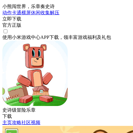
小熊闯世界，乐章奏史诗
动作
卡通
横屏
休闲
收集
解压
立即下载
官方正版
使用小米游戏中心APP
下载
，领丰富游戏
福利
及
礼包
史诗级冒险乐章
下载
主页
攻略
社区
视频