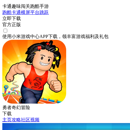
卡通趣味闯关跑酷手游
跑酷
卡通
横屏
平台跳跃
立即下载
官方正版
使用小米游戏中心APP
下载
，领丰富游戏
福利
及
礼包
勇者奇幻冒险
下载
主页
攻略
社区
视频