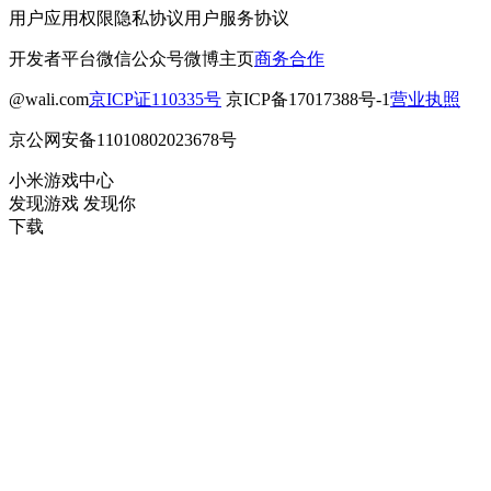
用户应用权限
隐私协议
用户服务协议
开发者平台
微信公众号
微博主页
商务合作
@wali.com
京ICP证110335号
京ICP备17017388号-1
营业执照
京公网安备11010802023678号
小米游戏中心
发现游戏 发现你
下载