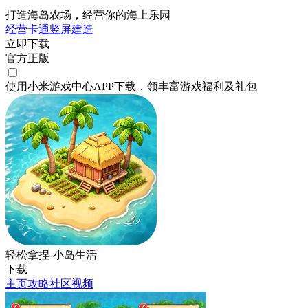
打造海岛农场，经营你的海上乐园
经营
卡通
竖屏
建造
立即下载
官方正版
使用小米游戏中心APP
下载
，领丰富游戏
福利
及
礼包
轻松拿捏-小岛生活
下载
主页
攻略
社区
视频