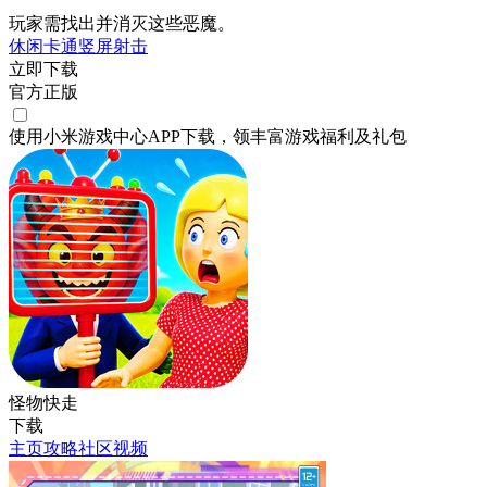
玩家需找出并消灭这些恶魔。
休闲
卡通
竖屏
射击
立即下载
官方正版
使用小米游戏中心APP
下载
，领丰富游戏
福利
及
礼包
怪物快走
下载
主页
攻略
社区
视频