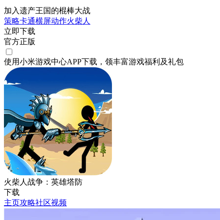
加入遗产王国的棍棒大战
策略
卡通
横屏
动作
火柴人
立即下载
官方正版
使用小米游戏中心APP
下载
，领丰富游戏
福利
及
礼包
火柴人战争：英雄塔防
下载
主页
攻略
社区
视频