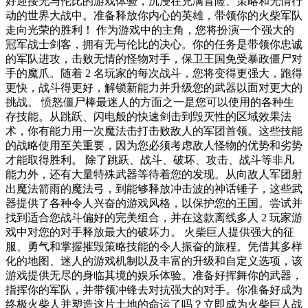
好迎接无与伦比的游戏体验，沉浸在充满冒险、策略和无情行
动的世界大战中。准备释放你内心的英雄，带领你的火柴军队
走向光荣的胜利！ 作为游戏中的主角，您将扮演一个强大的
冠军战士剑客，拥有无与伦比的决心。你的任务是带领你忠诚
的军队进攻，击败无情的怪物对手，保卫王国免受暴政僵尸对
手的魔爪。随着 2 名玩家的每次战斗，您将变得更强大，跑得
更快，战斗得更好，解锁新能力并升级您的武器以面对更大的
挑战。 愤怒僵尸棒最迷人的方面之一是您可以使用的各种生
存技能。从跳跃、闪电般的快速剑击到毁灭性的区域效果法
术，你有能力用一次魔法击打击败敌人的军团首领。这些技能
的战略使用至关重要，因为您必须考虑敌人怪物的优势和劣势
才能取得胜利。 除了跳跃、战斗、破坏、攻击、战斗等非凡
能力外，还有大量特殊武器等待着您的发现。从向敌人军团射
出魔法箭雨的魔法弓，到能够释放冲击波的神话锤子，这些武
器提供了各种令人兴奋的游戏风格，以保护您的王国。尝试并
找到适合您战斗偏好的完美组合，并在这款离线多人 2 玩家游
戏中对您的对手释放最大的破坏力。 火柴巨人提供强大的征
服、勇气和掌握摧毁策略技能的令人振奋的旅程。凭借其多样
化的地图、迷人的游戏机制以及丰富的升级和自定义选项，该
游戏提供无尽的身临其境的娱乐体验。准备好挥舞你的武器，
指挥你的军队，并带领冲锋去对抗强大的对手。你准备好成为
终极火柴人并塑造这片土地的命运了吗？立即成为火柴巨人战