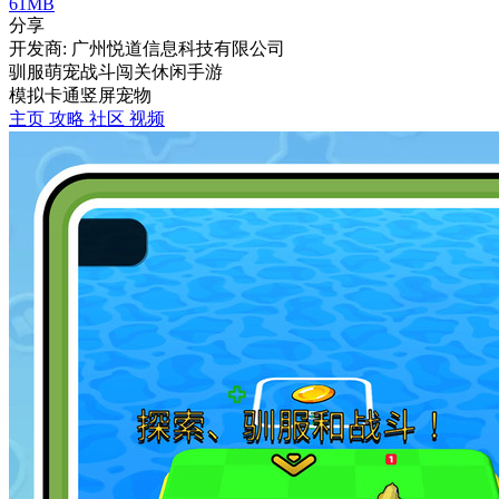
61MB
分享
开发商: 广州悦道信息科技有限公司
驯服萌宠战斗闯关休闲手游
模拟
卡通
竖屏
宠物
主页
攻略
社区
视频