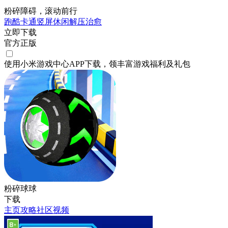
粉碎障碍，滚动前行
跑酷
卡通
竖屏
休闲
解压
治愈
立即下载
官方正版
使用小米游戏中心APP
下载
，领丰富游戏
福利
及
礼包
粉碎球球
下载
主页
攻略
社区
视频