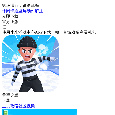
疯狂潜行，鞭影乱舞
休闲
卡通
竖屏
动作
解压
立即下载
官方正版
使用小米游戏中心APP
下载
，领丰富游戏
福利
及
礼包
希望之翼
下载
主页
攻略
社区
视频