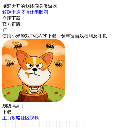
脑洞大开的划线闯关类游戏
解谜
卡通
竖屏
休闲
脑洞
立即下载
官方正版
使用小米游戏中心APP
下载
，领丰富游戏
福利
及
礼包
划线高高手
下载
主页
攻略
社区
视频