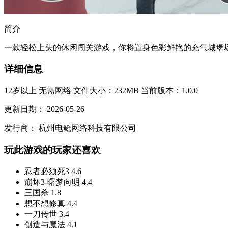
简介
一款轻松上头的休闲闯关游戏，你将置身色彩鲜艳的充气城堡场景
详细信息
12岁以上
无需网络
文件大小：232MB
当前版本：1.0.0
更新日期：
2026-05-26
发行商：
杭州电鳐网络科技有限公司
玩此游戏的玩家还喜欢
忍者必须死3
4.6
崩坏3-曙梦向明
4.4
三国杀
1.8
想不想修真
4.4
一刀传世
3.4
创造与魔法
4.1