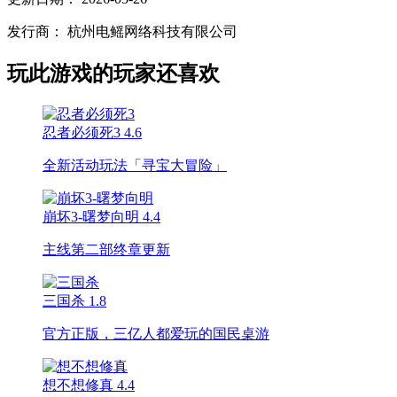
发行商：
杭州电鳐网络科技有限公司
玩此游戏的玩家还喜欢
忍者必须死3
4.6
全新活动玩法「寻宝大冒险」
崩坏3-曙梦向明
4.4
主线第二部终章更新
三国杀
1.8
官方正版，三亿人都爱玩的国民桌游
想不想修真
4.4