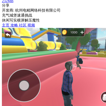
232MB
分享
开发商: 杭州电鳐网络科技有限公司
充气城堡速通挑战
休闲
写实
横屏
解压
魔性
主页
攻略
社区
视频