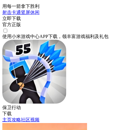
用每一箭拿下胜利
射击
卡通
竖屏
休闲
立即下载
官方正版
使用小米游戏中心APP
下载
，领丰富游戏
福利
及
礼包
保卫行动
下载
主页
攻略
社区
视频