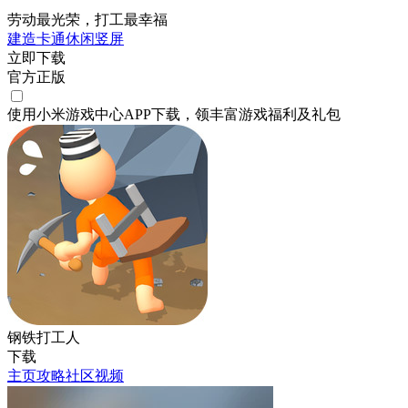
劳动最光荣，打工最幸福
建造
卡通
休闲
竖屏
立即下载
官方正版
使用小米游戏中心APP
下载
，领丰富游戏
福利
及
礼包
钢铁打工人
下载
主页
攻略
社区
视频