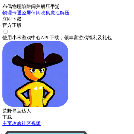
布偶物理陷阱闯关解压手游
物理
卡通
竖屏
休闲
收集
魔性
解压
立即下载
官方正版
使用小米游戏中心APP
下载
，领丰富游戏
福利
及
礼包
荒野寻宝达人
下载
主页
攻略
社区
视频