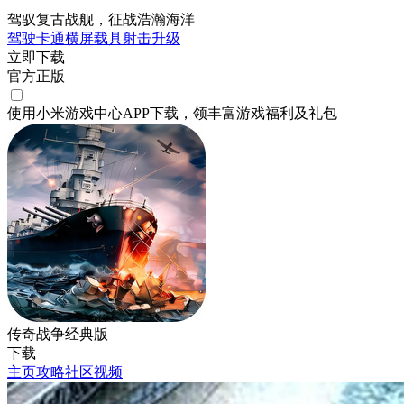
驾驭复古战舰，征战浩瀚海洋
驾驶
卡通
横屏
载具射击
升级
立即下载
官方正版
使用小米游戏中心APP
下载
，领丰富游戏
福利
及
礼包
传奇战争经典版
下载
主页
攻略
社区
视频