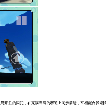
被铁链锁住的囚犯，在充满障碍的赛道上同步前进，互相配合躲避