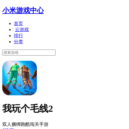
小米游戏中心
首页
云游戏
排行
分类
我玩个毛线2
双人捆绑跑酷闯关手游