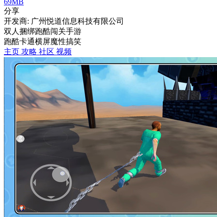
69MB
分享
开发商: 广州悦道信息科技有限公司
双人捆绑跑酷闯关手游
跑酷
卡通
横屏
魔性
搞笑
主页
攻略
社区
视频