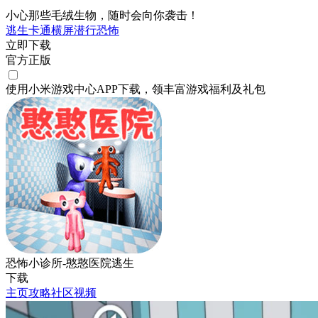
小心那些毛绒生物，随时会向你袭击！
逃生
卡通
横屏
潜行
恐怖
立即下载
官方正版
使用小米游戏中心APP
下载
，领丰富游戏
福利
及
礼包
恐怖小诊所-憨憨医院逃生
下载
主页
攻略
社区
视频