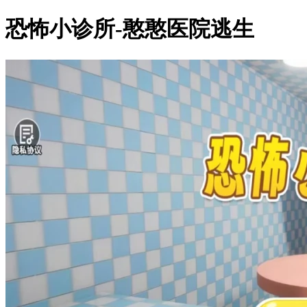
恐怖小诊所-憨憨医院逃生