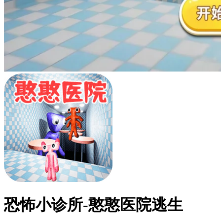
恐怖小诊所-憨憨医院逃生