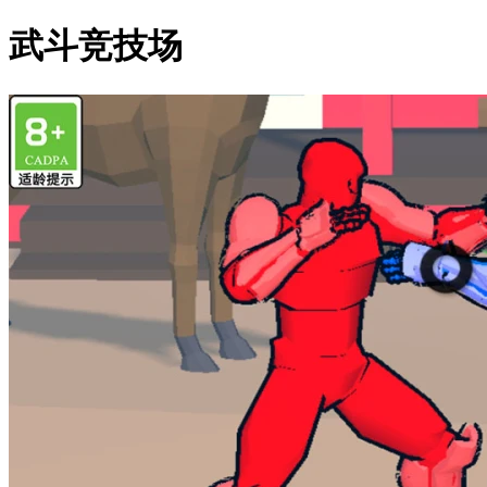
武斗竞技场