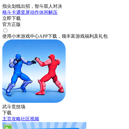
指尖划线出招，智斗双人对决
格斗
卡通
竖屏
动作
休闲
解压
立即下载
官方正版
使用小米游戏中心APP
下载
，领丰富游戏
福利
及
礼包
武斗竞技场
下载
主页
攻略
社区
视频