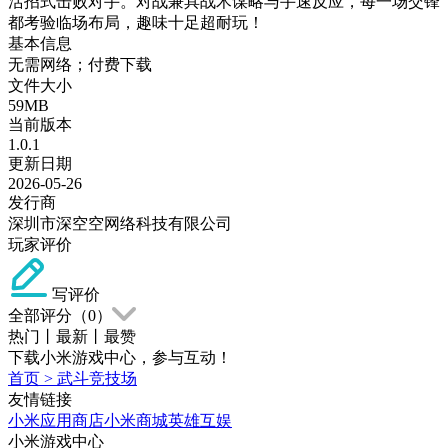
活招式击败对手。对战兼具战术谋略与手速反应，每一场交锋
都考验临场布局，趣味十足超耐玩！
基本信息
无需网络；付费下载
文件大小
59MB
当前版本
1.0.1
更新日期
2026-05-26
发行商
深圳市深空空网络科技有限公司
玩家评价
写评价
全部评分（
0
）
热门
丨
最新
丨
最赞
下载小米游戏中心，参与互动！
首页
>
武斗竞技场
友情链接
小米应用商店
小米商城
英雄互娱
小米游戏中心