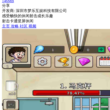
146MB
分享
开发商: 深圳市梦乐互娱科技有限公司
感受畅快的休闲射击成长乐趣
射击
卡通
竖屏
休闲
主页
攻略
社区
视频