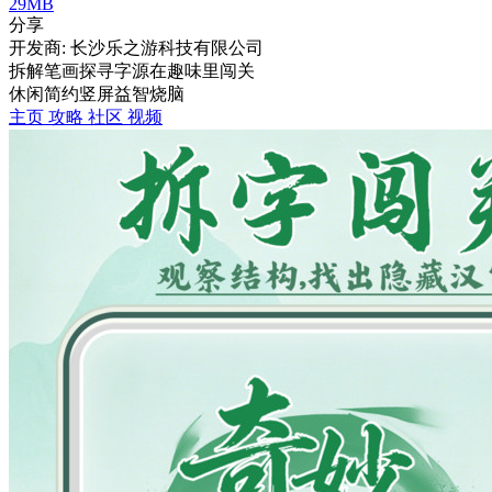
29MB
分享
开发商: 长沙乐之游科技有限公司
拆解笔画探寻字源在趣味里闯关
休闲
简约
竖屏
益智
烧脑
主页
攻略
社区
视频