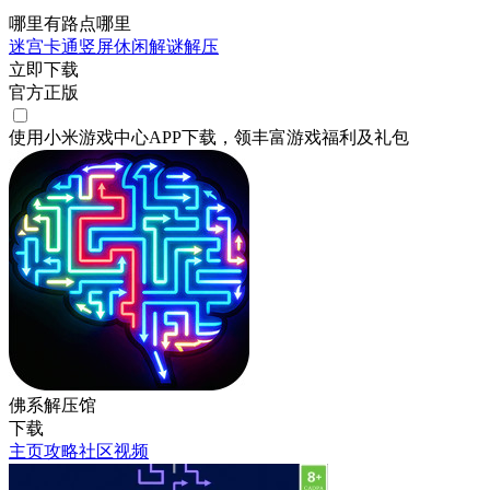
哪里有路点哪里
迷宫
卡通
竖屏
休闲
解谜
解压
立即下载
官方正版
使用小米游戏中心APP
下载
，领丰富游戏
福利
及
礼包
佛系解压馆
下载
主页
攻略
社区
视频