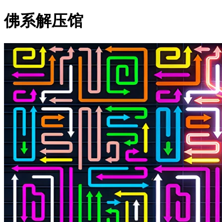
佛系解压馆