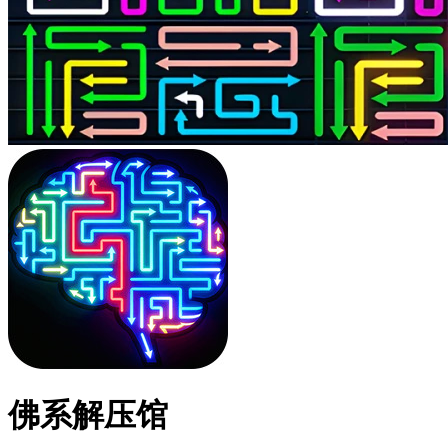
佛系解压馆