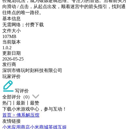
径规划玩法，成为锻炼逻辑思维、专注力的首选。沿着箭头方
向滑动 / 点击，从起点出发，顺着迷宫中的箭头指引，找到通
往终点的唯一路径。
基本信息
无需网络；付费下载
文件大小
107MB
当前版本
1.0.2
更新日期
2026-05-25
发行商
深圳市锋玩时刻科技有限公司
玩家评价
写评价
全部评分（
0
）
热门
丨
最新
丨
最赞
下载小米游戏中心，参与互动！
首页
>
佛系解压馆
友情链接
小米应用商店
小米商城
英雄互娱