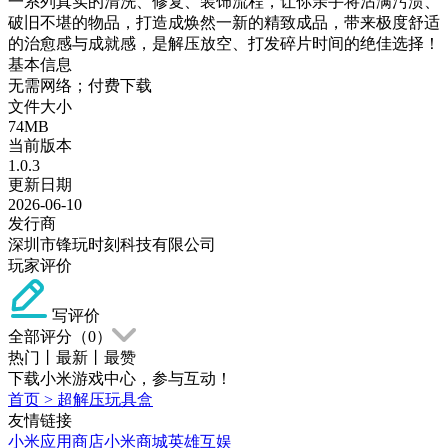
一系列真实的清洗、修复、装饰流程，让你亲手将沾满污渍、
破旧不堪的物品，打造成焕然一新的精致成品，带来极度舒适
的治愈感与成就感，是解压放空、打发碎片时间的绝佳选择！
基本信息
无需网络；付费下载
文件大小
74MB
当前版本
1.0.3
更新日期
2026-06-10
发行商
深圳市锋玩时刻科技有限公司
玩家评价
写评价
全部评分（
0
）
热门
丨
最新
丨
最赞
下载小米游戏中心，参与互动！
首页
>
超解压玩具盒
友情链接
小米应用商店
小米商城
英雄互娱