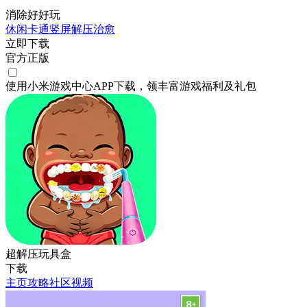
消除好好玩
休闲
卡通
竖屏
解压
治愈
立即下载
官方正版
使用小米游戏中心APP
下载
，领丰富游戏
福利
及
礼包
超解压玩具盒
下载
主页
攻略
社区
视频