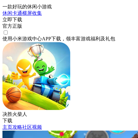
一款好玩的休闲小游戏
休闲
卡通
横屏
收集
立即下载
官方正版
使用小米游戏中心APP
下载
，领丰富游戏
福利
及
礼包
决胜火柴人
下载
主页
攻略
社区
视频