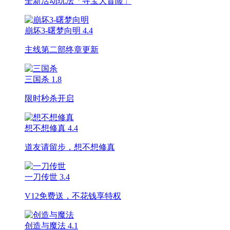
全新活动玩法「寻宝大冒险」
崩坏3-曙梦向明
4.4
主线第二部终章更新
三国杀
1.8
限时秒杀开启
想不想修真
4.4
道友请留步，想不想修真
一刀传世
3.4
V12免费送，不花钱享特权
创造与魔法
4.1