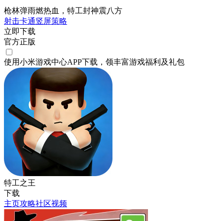
枪林弹雨燃热血，特工封神震八方
射击
卡通
竖屏
策略
立即下载
官方正版
使用小米游戏中心APP
下载
，领丰富游戏
福利
及
礼包
特工之王
下载
主页
攻略
社区
视频