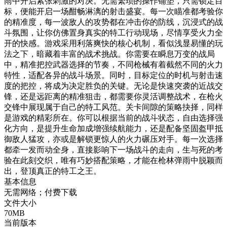
雨中开启紧张刺激的对决。无需繁琐的操作铺垫，只需锁定目
标，便能开启一场酣畅淋漓的射击盛宴。每一次瞄准都考验你
的精准度，每一波敌人的攻势都在冲击你的防线，沉浸式的战
斗氛围，让你仿佛置身真实的特工行动现场，尽情享受火力全
开的快感。游戏采用利落爽快的核心机制，看似浅显易懂的玩
法之下，暗藏着丰富的战术挑战。你需要在瞬息万变的战局
中，精准把控武器选择的节奏，不同枪械有着截然不同的火力
特性，适配各异的战斗场景。同时，目标定位的时机与射击速
度的把控，将成为决定胜负的关键。无论是快速突袭的近战交
锋，还是远距离的精准狙击，都需要你灵活调整战术，在枪火
交锋中展现属于自己的特工风范。关卡间隙的策略抉择，同样
是游戏的精彩所在。你可以根据当前的战斗状态，自由选择强
化方向，是提升生命加成增强续航能力，还是配备坚固盔甲抵
御敌人猛攻，亦或是解锁更惊人的火力碾压对手。每一次选择
都牵一发而动全身，直接影响下一场战斗的走向，生与死的考
验在此刻交织，唯有巧妙搭配策略，才能在枪林弹雨中脱颖而
出，登顶真正的特工之王。
基本信息
无需网络；付费下载
文件大小
70MB
当前版本