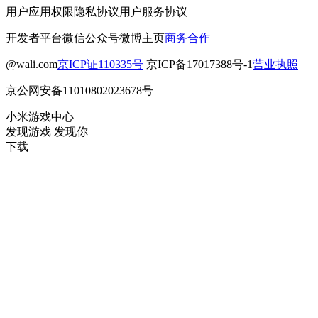
用户应用权限
隐私协议
用户服务协议
开发者平台
微信公众号
微博主页
商务合作
@wali.com
京ICP证110335号
京ICP备17017388号-1
营业执照
京公网安备11010802023678号
小米游戏中心
发现游戏 发现你
下载