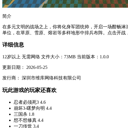
简介
在多元文明的战场之上，你将化身军团统帅，开启一场酣畅淋
单位，在草原、雪原、熔岩等多样地形中排兵布阵。点击开战，
详细信息
12岁以上
无需网络
文件大小：73MB
当前版本：1.0.0
更新日期：
2026-05-25
发行商：
深圳市维库网络科技有限公司
玩此游戏的玩家还喜欢
忍者必须死3
4.6
崩坏3-曙梦向明
4.4
三国杀
1.8
想不想修真
4.4
一刀传世
3.4