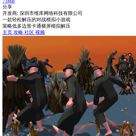
73MB
分享
开发商: 深圳市维库网络科技有限公司
一款轻松解压的对战模拟小游戏
策略
低多边形
卡通
横屏
模拟
解压
主页
攻略
社区
视频