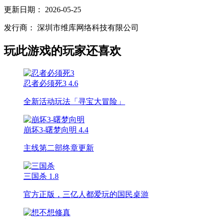
更新日期：
2026-05-25
发行商：
深圳市维库网络科技有限公司
玩此游戏的玩家还喜欢
忍者必须死3
4.6
全新活动玩法「寻宝大冒险」
崩坏3-曙梦向明
4.4
主线第二部终章更新
三国杀
1.8
官方正版，三亿人都爱玩的国民桌游