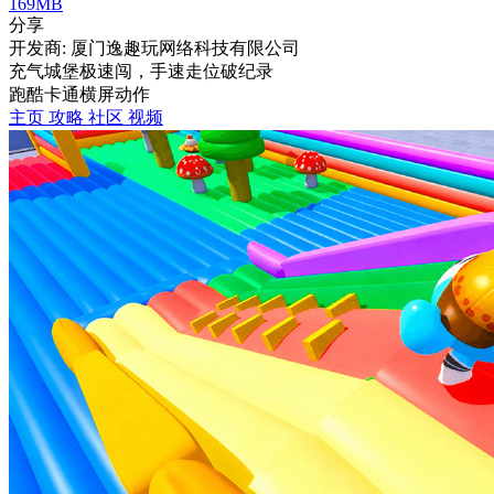
169MB
分享
开发商: 厦门逸趣玩网络科技有限公司
充气城堡极速闯，手速走位破纪录
跑酷
卡通
横屏
动作
主页
攻略
社区
视频