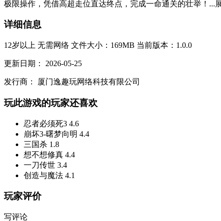
极限操作，凭借高超走位直达终点，完成一命通关的壮举！...
详细信息
12岁以上
无需网络
文件大小：169MB
当前版本：1.0.0
更新日期：
2026-05-25
发行商：
厦门逸趣玩网络科技有限公司
玩此游戏的玩家还喜欢
忍者必须死3
4.6
崩坏3-曙梦向明
4.4
三国杀
1.8
想不想修真
4.4
一刀传世
3.4
创造与魔法
4.1
玩家评价
写评论