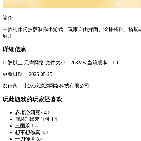
简介
一款纯休闲披萨制作小游戏，玩家自由揉面、涂抹酱料、搭配丰
展开
详细信息
12岁以上
无需网络
文件大小：268MB
当前版本：1.1
更新日期：
2026-05-25
发行商：
北京乐游游网络科技有限公司
玩此游戏的玩家还喜欢
忍者必须死3
4.6
崩坏3-曙梦向明
4.4
三国杀
1.8
想不想修真
4.4
一刀传世
3.4