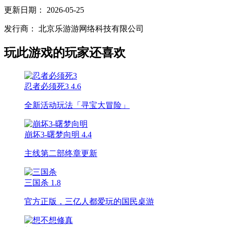
更新日期：
2026-05-25
发行商：
北京乐游游网络科技有限公司
玩此游戏的玩家还喜欢
忍者必须死3
4.6
全新活动玩法「寻宝大冒险」
崩坏3-曙梦向明
4.4
主线第二部终章更新
三国杀
1.8
官方正版，三亿人都爱玩的国民桌游