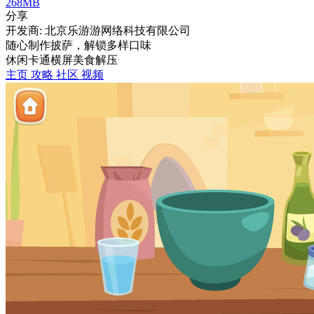
268MB
分享
开发商: 北京乐游游网络科技有限公司
随心制作披萨，解锁多样口味
休闲
卡通
横屏
美食
解压
主页
攻略
社区
视频