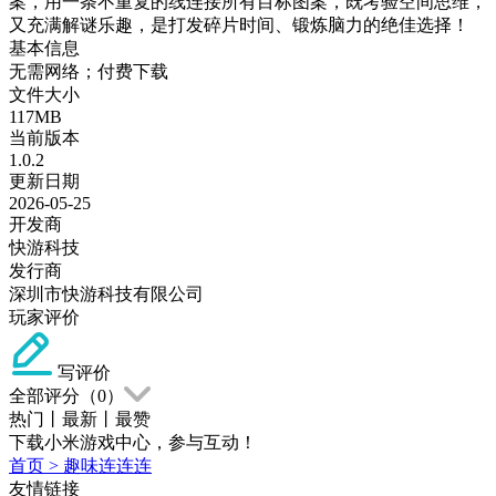
案，用一条不重复的线连接所有目标图案，既考验空间思维，
又充满解谜乐趣，是打发碎片时间、锻炼脑力的绝佳选择！
基本信息
无需网络；付费下载
文件大小
117MB
当前版本
1.0.2
更新日期
2026-05-25
开发商
快游科技
发行商
深圳市快游科技有限公司
玩家评价
写评价
全部评分（
0
）
热门
丨
最新
丨
最赞
下载小米游戏中心，参与互动！
首页
>
趣味连连连
友情链接