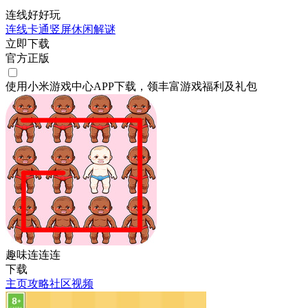
连线好好玩
连线
卡通
竖屏
休闲
解谜
立即下载
官方正版
使用小米游戏中心APP
下载
，领丰富游戏
福利
及
礼包
趣味连连连
下载
主页
攻略
社区
视频