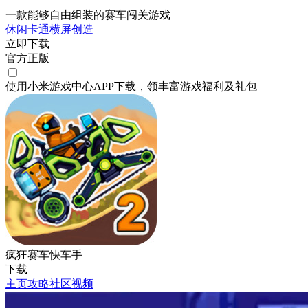
一款能够自由组装的赛车闯关游戏
休闲
卡通
横屏
创造
立即下载
官方正版
使用小米游戏中心APP
下载
，领丰富游戏
福利
及
礼包
疯狂赛车快车手
下载
主页
攻略
社区
视频