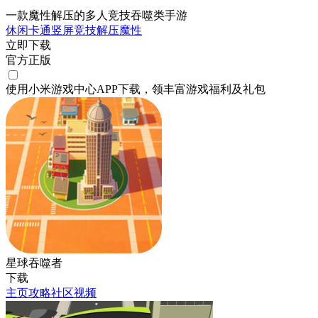
一款魔性解压的多人竞技吞噬类手游
休闲
卡通
竖屏
竞技
解压
魔性
立即下载
官方正版
使用小米游戏中心APP
下载
，领丰富游戏
福利
及
礼包
星球吞噬者
下载
主页
攻略
社区
视频