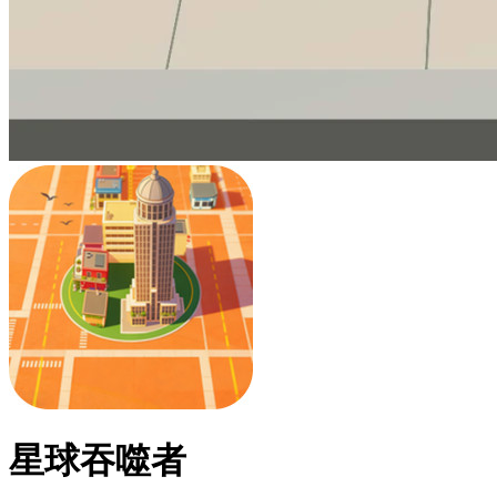
星球吞噬者