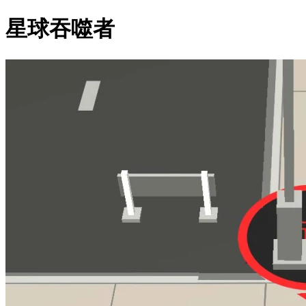
星球吞噬者