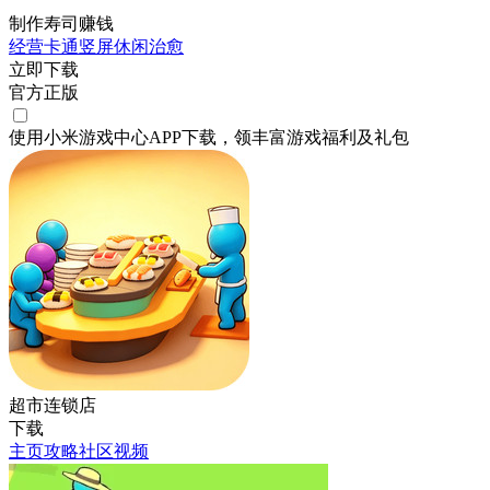
制作寿司赚钱
经营
卡通
竖屏
休闲
治愈
立即下载
官方正版
使用小米游戏中心APP
下载
，领丰富游戏
福利
及
礼包
超市连锁店
下载
主页
攻略
社区
视频