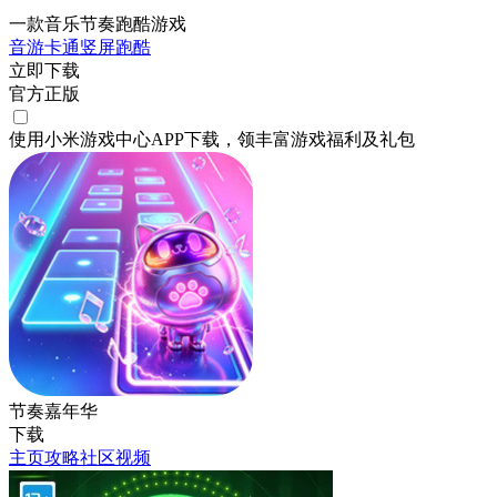
一款音乐节奏跑酷游戏
音游
卡通
竖屏
跑酷
立即下载
官方正版
使用小米游戏中心APP
下载
，领丰富游戏
福利
及
礼包
节奏嘉年华
下载
主页
攻略
社区
视频