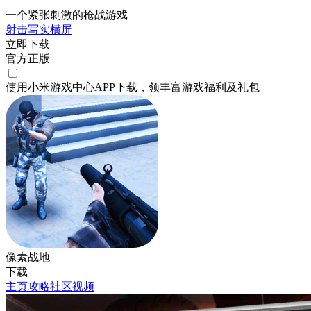
一个紧张刺激的枪战游戏
射击
写实
横屏
立即下载
官方正版
使用小米游戏中心APP
下载
，领丰富游戏
福利
及
礼包
像素战地
下载
主页
攻略
社区
视频